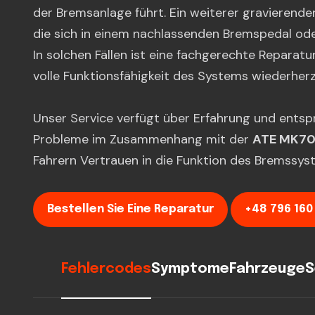
der Bremsanlage führt. Ein weiterer gravierende
die sich in einem nachlassenden Bremspedal oder
In solchen Fällen ist eine fachgerechte Repara
volle Funktionsfähigkeit des Systems wiederherz
Unser Service verfügt über Erfahrung und ents
Probleme im Zusammenhang mit der
ATE MK70
Fahrern Vertrauen in die Funktion des Bremssys
Bestellen Sie Eine Reparatur
+48 796 160
Fehlercodes
Symptome
Fahrzeuge
S